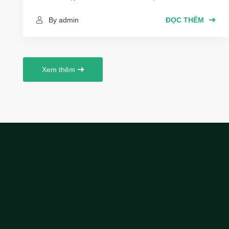
chia sẻ rõ ràng những thông tin chi tiết về ngành công
By admin
ĐỌC THÊM
nghệ thông tin hiện nay. Quan trọng nhất là định
hướng tư duy và những khó khăn gặp phải, nhiều thứ
cần phải nắm để cho người mới hiểu rõ luôn là bây giờ
không có dễ như trước, học để kiếm việc làm trong
Xem thêm
thời buổi cạnh tranh này là rất khó nhưng không phải
là không được.