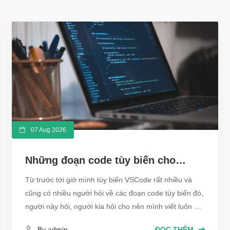
07 Aug 2026
Những đoạn code tùy biến cho
VSCode cực đẹp
Từ trước tới giờ mình tùy biến VSCode rất nhiều và
cũng có nhiều người hỏi về các đoạn code tùy biến đó,
người này hỏi, người kia hỏi cho nên mình viết luôn bài
này tổng hợp code những cái tùy biến đấy cho các bạn
By admin
ĐỌC THÊM