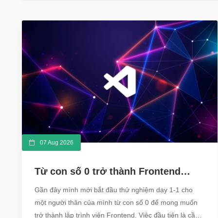
07 Aug 2026
Từ con số 0 trở thành Frontend
Developer cần biết những gì ?
Gần đây mình mới bắt đầu thử nghiệm dạy 1-1 cho
một người thân của mình từ con số 0 để mong muốn
trở thành lập trình viên Frontend. Việc đầu tiên là cần