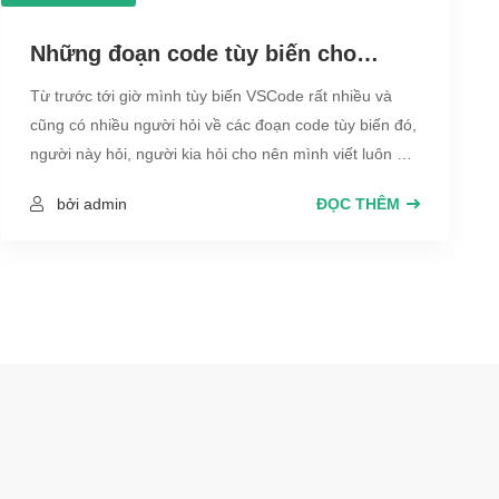
Những đoạn code tùy biến cho
VSCode cực đẹp
Từ trước tới giờ mình tùy biến VSCode rất nhiều và
cũng có nhiều người hỏi về các đoạn code tùy biến đó,
người này hỏi, người kia hỏi cho nên mình viết luôn bài
này tổng hợp code những cái tùy biến đấy cho các bạn
bởi admin
ĐỌC THÊM
luôn