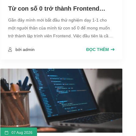
Từ con số 0 trở thành Frontend
Developer cần biết những gì ?
Gần đây mình mới bắt đầu thử nghiệm dạy 1-1 cho
một người thân của mình từ con số 0 để mong muốn
trở thành lập trình viên Frontend. Việc đầu tiên là cần
chia sẻ rõ ràng những thông tin chi tiết về ngành công
bởi admin
ĐỌC THÊM
nghệ thông tin hiện nay. Quan trọng nhất là định
hướng tư duy và những khó khăn gặp phải, nhiều thứ
cần phải nắm để cho người mới hiểu rõ luôn là bây giờ
không có dễ như trước, học để kiếm việc làm trong
thời buổi cạnh tranh này là rất khó nhưng không phải
là không được.
07 Aug 2026