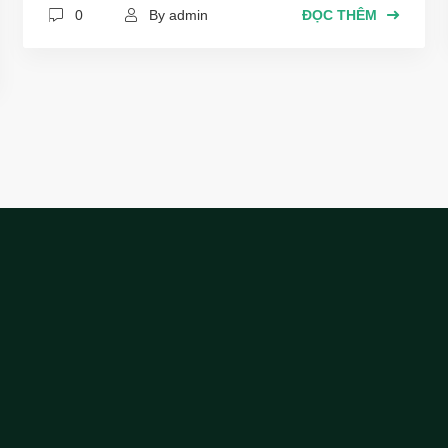
0
By admin
ĐỌC THÊM
luôn