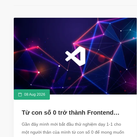
08 Aug 2026
Từ con số 0 trở thành Frontend
Developer cần biết những gì ?
Gần đây mình mới bắt đầu thử nghiệm dạy 1-1 cho
một người thân của mình từ con số 0 để mong muốn