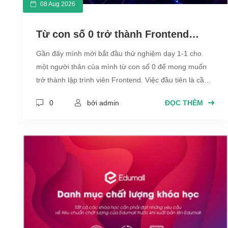
08 Aug 2026
Từ con số 0 trở thành Frontend
Developer cần biết những gì ?
Gần đây mình mới bắt đầu thử nghiệm dạy 1-1 cho
một người thân của mình từ con số 0 để mong muốn
trở thành lập trình viên Frontend. Việc đầu tiên là cần
chia sẻ rõ ràng những thông tin chi tiết về ngành công
0
bởi admin
ĐỌC THÊM
nghệ thông tin hiện nay. Quan trọng nhất là định
hướng tư duy và những khó khăn gặp phải, nhiều thứ
cần phải nắm để cho người mới hiểu rõ luôn là bây giờ
không có dễ như trước, học để kiếm việc làm trong
thời buổi cạnh tranh này là rất khó nhưng không phải
là không được.