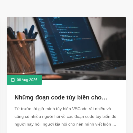
08 Aug 2026
Những đoạn code tùy biến cho
VSCode cực đẹp
Từ trước tới giờ mình tùy biến VSCode rất nhiều và
cũng có nhiều người hỏi về các đoạn code tùy biến đó,
người này hỏi, người kia hỏi cho nên mình viết luôn bài
này tổng hợp code những cái tùy biến đấy cho các bạn