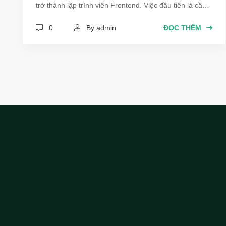
trở thành lập trình viên Frontend. Việc đầu tiên là cần
chia sẻ rõ ràng những thông tin chi tiết về ngành công
0
By admin
ĐỌC THÊM
nghệ thông tin hiện nay. Quan trọng nhất là định
hướng tư duy và những khó khăn gặp phải, nhiều thứ
cần phải nắm để cho người mới hiểu rõ luôn là bây giờ
không có dễ như trước, học để kiếm việc làm trong
thời buổi cạnh tranh này là rất khó nhưng không phải
là không được.