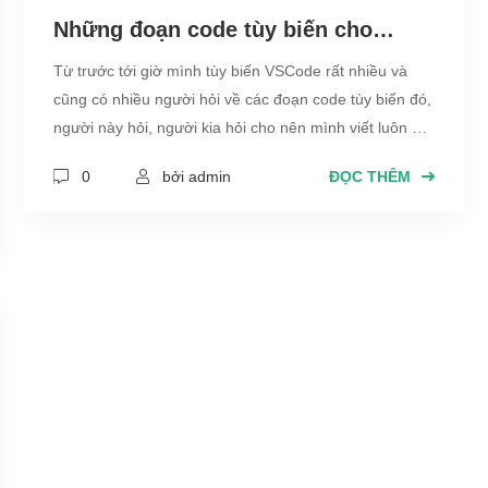
Những đoạn code tùy biến cho
VSCode cực đẹp
Từ trước tới giờ mình tùy biến VSCode rất nhiều và
cũng có nhiều người hỏi về các đoạn code tùy biến đó,
người này hỏi, người kia hỏi cho nên mình viết luôn bài
này tổng hợp code những cái tùy biến đấy cho các bạn
0
bởi admin
ĐỌC THÊM
luôn