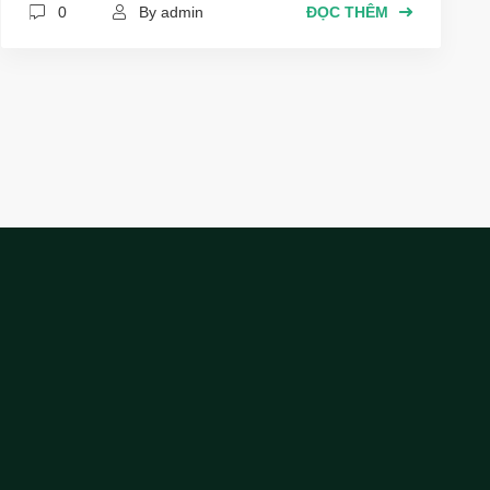
0
By admin
ĐỌC THÊM